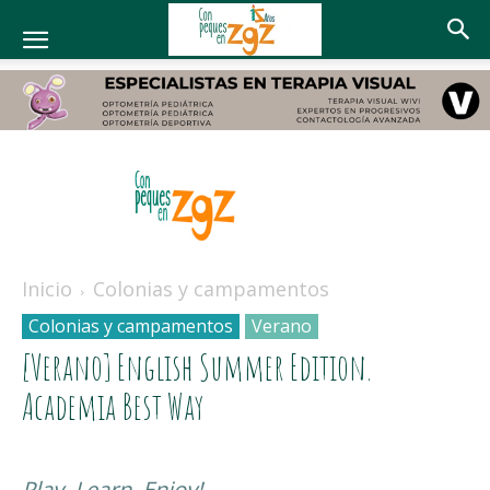
Con
peques
Inicio
Colonias y campamentos
en
Colonias y campamentos
Verano
Zaragoza
[Verano] English Summer Edition.
Academia Best Way
Play, Learn, Enjoy!