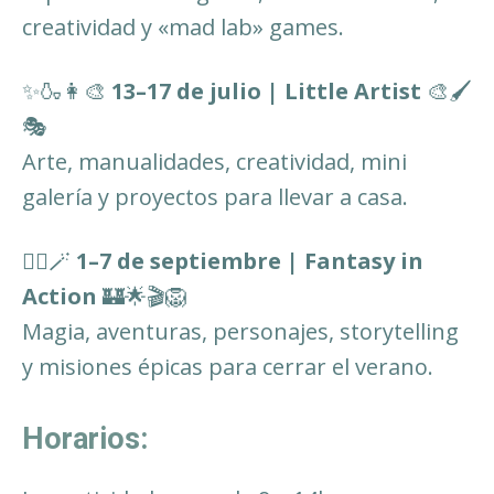
creatividad y «mad lab» games.
✨🍶👩‍🎨
13–17 de julio | Little Artist
🎨🖌️
🎭
Arte, manualidades, creatividad, mini
galería y proyectos para llevar a casa.
🧚‍♀️🪄
1–7 de septiembre | Fantasy in
Action
🏰🌟🎬🦁
Magia, aventuras, personajes, storytelling
y misiones épicas para cerrar el verano.
Horarios: