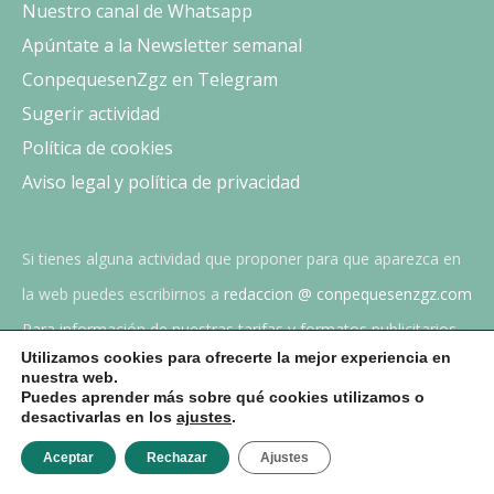
Nuestro canal de Whatsapp
Apúntate a la Newsletter semanal
ConpequesenZgz en Telegram
Sugerir actividad
Política de cookies
Aviso legal y política de privacidad
Si tienes alguna actividad que proponer para que aparezca en
la web puedes escribirnos a
redaccion @ conpequesenzgz.com
Para información de nuestras tarifas y formatos publicitarios,
Utilizamos cookies para ofrecerte la mejor experiencia en
envíanos un email a
publicidad @ conpequesenzgz.com
nuestra web.
Puedes aprender más sobre qué cookies utilizamos o
desactivarlas en los
ajustes
.
Vida En Familia
Aceptar
Rechazar
Ajustes