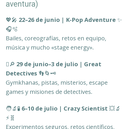
aventura)
💖🎤
22–26 de junio | K-Pop Adventure
✨
🎧🫧
Bailes, coreografías, retos en equipo,
música y mucho «stage energy».
🫆🔎
29 de junio–3 de julio | Great
Detectives
👣🌀🗝️
Gymkhanas, pistas, misterios, escape
games y misiones de detectives.
🧑‍🔬🧪
6–10 de julio | Crazy Scientist
💥🔬
⚡🧬
Experimentos seguros, retos científicos,