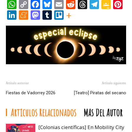
WhatsApp
Copy
Facebook
Bluesky
Email
Reddit
Threads
Telegr
Goog
Pi
Link
Clas
LinkedIn
Meneame
Mastodon
Tumblr
Trello
+
Artículo anterior
Artículo siguiente
Fiestas de Vadorrey 2026
[Teatro] Piratas del secano
Artículos Relacionados
Más Del Autor
[Colonias científicas] En Mobility City