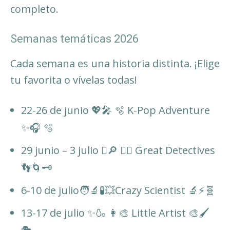
completo.
Semanas temáticas 2026
Cada semana es una historia distinta. ¡Elige
tu favorita o vívelas todas!
22-26 de junio 💖🎤 🫧 K-Pop Adventure
✨🎧 🫧
29 junio – 3 julio 🫆🔎 🕵️‍♀️ Great Detectives
👣🌀🗝️
6-10 de julio🧑‍🔬🧪💥Crazy Scientist 🔬⚡🧬
13-17 de julio ✨🍶 👩‍🎨 Little Artist 🎨🖌️