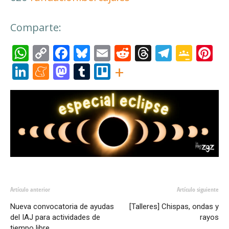
Comparte:
WhatsApp
Copy
Facebook
Bluesky
Email
Reddit
Threads
Telegr
Goog
Pi
Link
Clas
LinkedIn
Meneame
Mastodon
Tumblr
Trello
+
Artículo anterior
Artículo siguiente
Nueva convocatoria de ayudas
[Talleres] Chispas, ondas y
del IAJ para actividades de
rayos
tiempo libre