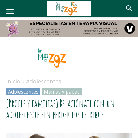
Con
peques
Inicio
Adolescentes
en
Adolescentes
Mamás y papás
Zaragoza
[Profes y familias] Relaciónate con un
adolescente sin perder los estribos