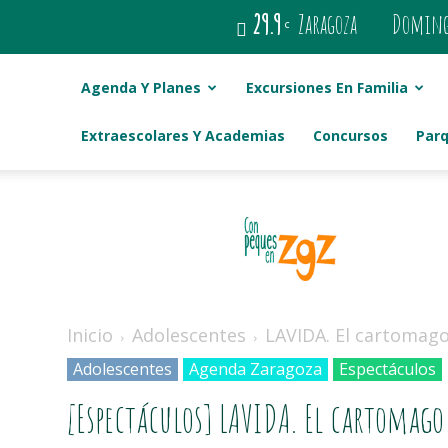
29.9
Zaragoza
Domingo
C
Agenda Y Planes
Excursiones En Familia
Extraescolares Y Academias
Concursos
Par
Con
peques
en
Zaragoza
Inicio
Adolescentes
LAVIDA. El cartomag
Adolescentes
Agenda Zaragoza
Espectáculos
[Espectáculos] LAVIDA. El cartomag