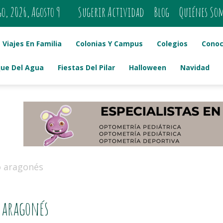
, 2026, Agosto 9
Sugerir Actividad
Blog
Quiénes So
Viajes En Familia
Colonias Y Campus
Colegios
Conoc
que Del Agua
Fiestas Del Pilar
Halloween
Navidad
o aragonés
o aragonés