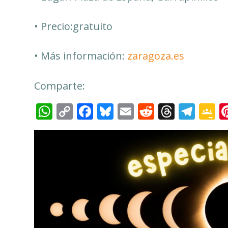
• Precio:gratuito
• Más información:
zaragoza.es
Comparte:
WhatsApp
Copy
Facebook
Bluesky
Email
Reddit
Thread
Tel
G
Link
C