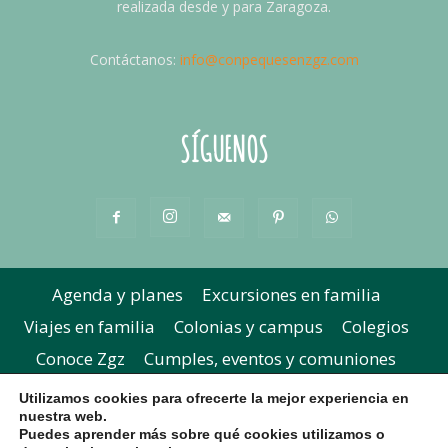
realizada desde y para Zaragoza.
Contáctanos:
info@conpequesenzgz.com
SÍGUENOS
Agenda y planes
Excursiones en familia
Viajes en familia
Colonias y campus
Colegios
Conoce Zgz
Cumples, eventos y comuniones
Extraescolares y academias
Concursos
Utilizamos cookies para ofrecerte la mejor experiencia en
nuestra web.
Parque del Agua
Fiestas del Pilar
Halloween
Puedes aprender más sobre qué cookies utilizamos o