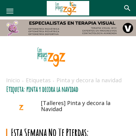
Con
peques
Inicio
Etiquetas
Pinta y decora la navidad
en
Etiqueta: pinta y decora la navidad
Zaragoza
[Talleres] Pinta y decora la
Navidad
Esta Semana No Te Pierdas: