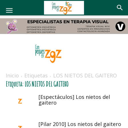
Con
peques
Inicio
Etiquetas
LOS NIETOS DEL GAITERO
en
Etiqueta: LOS NIETOS DEL GAITERO
Zaragoza
[Espectáculos] Los nietos del
gaitero
[Pilar 2010] Los nietos del gaitero