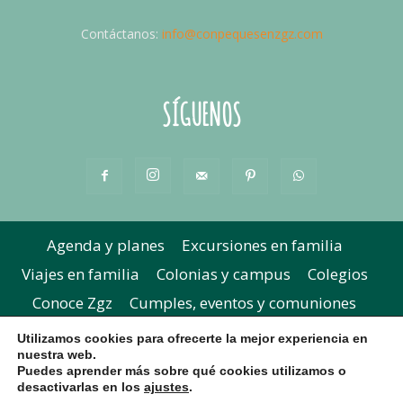
Contáctanos:
info@conpequesenzgz.com
SÍGUENOS
Agenda y planes
Excursiones en familia
Viajes en familia
Colonias y campus
Colegios
Conoce Zgz
Cumples, eventos y comuniones
Extraescolares y academias
Concursos
Utilizamos cookies para ofrecerte la mejor experiencia en
nuestra web.
Parque del Agua
Fiestas del Pilar
Halloween
Puedes aprender más sobre qué cookies utilizamos o
Navidad
desactivarlas en los
ajustes
.