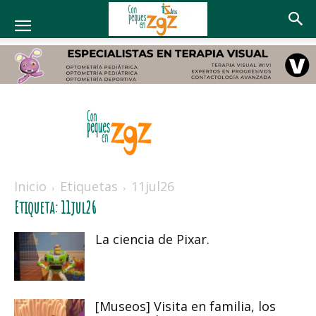
Con
peques
Inicio
Etiquetas
11jul26
en
Etiqueta: 11jul26
Zaragoza
La ciencia de Pixar.
[Museos] Visita en familia, los