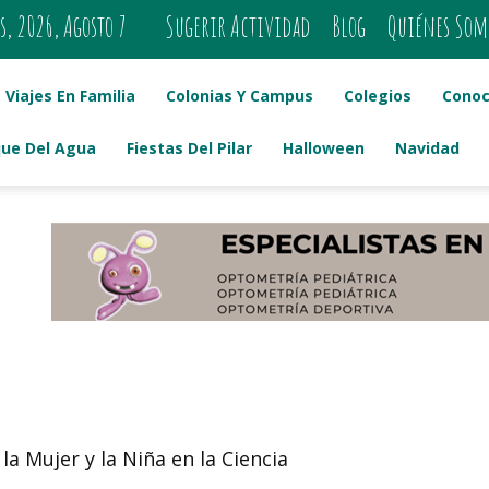
s, 2026, Agosto 7
Sugerir Actividad
Blog
Quiénes Som
Viajes En Familia
Colonias Y Campus
Colegios
Conoc
que Del Agua
Fiestas Del Pilar
Halloween
Navidad
 la Mujer y la Niña en la Ciencia