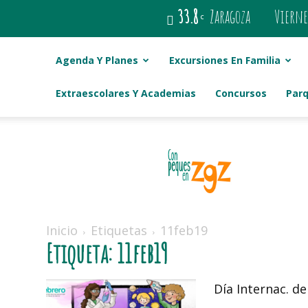
33.8
Zaragoza
Vierne
C
Agenda Y Planes
Excursiones En Familia
Extraescolares Y Academias
Concursos
Par
Con
peques
en
Zaragoza
Inicio
Etiquetas
11feb19
Etiqueta: 11feb19
Día Internac. de